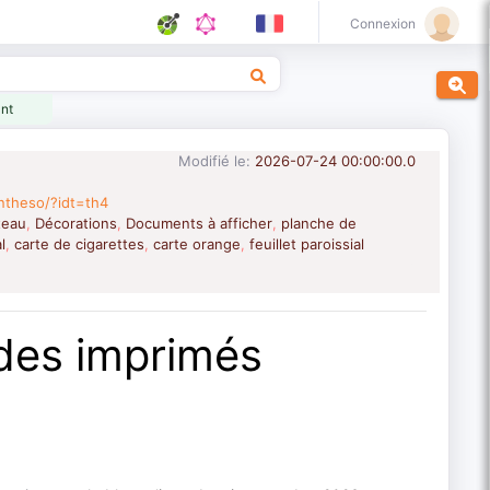
Connexion
ant
Modifié le:
2026-07-24 00:00:00.0
ntheso/?idt=th4
teau
Décorations
Documents à afficher
planche de
,
,
,
l
carte de cigarettes
carte orange
feuillet paroissial
,
,
,
 des imprimés