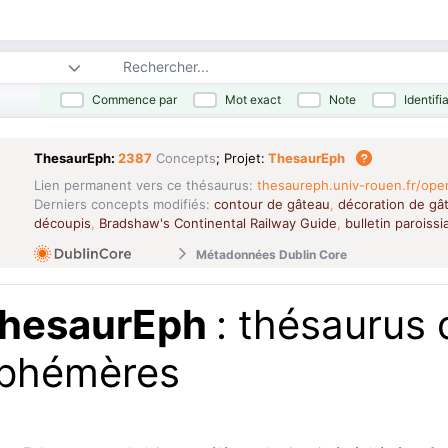
Commence par
Mot exact
Note
Identifi
ThesaurEph:
2387
Concepts
; Projet:
ThesaurEph
Lien permanent vers ce thésaurus:
thesaureph.univ-rouen.fr/ope
Derniers concepts modifiés:
contour de gâteau
décoration de gâ
,
découpis
Bradshaw's Continental Railway Guide
bulletin paroissia
,
,
Métadonnées Dublin Core
hesaurEph
: thésaurus
phémères