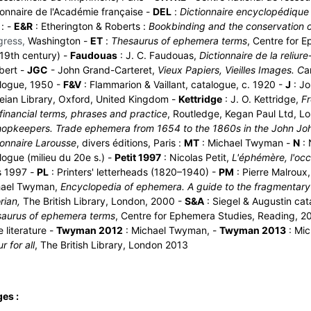
ionnaire de l'Académie française -
DEL
:
Dictionnaire encyclopédique 
: -
E&R
: Etherington & Roberts :
Bookbinding and the conservation of
gress,
Washington -
ET
:
Thesaurus of ephemera terms
, Centre for 
19th century) -
Faudouas
: J. C. Faudouas,
Dictionnaire de la reliur
bert -
JGC
- John Grand-Carteret,
Vieux Papiers, Vieilles Images. C
a
logue, 1950 -
F&V
: Flammarion & Vaillant, catalogue, c. 1920 -
J
: Jo
eian Library, Oxford, United Kingdom -
Kettridge
: J. O. Kettridge,
Fr
financial terms, phrases and practice
, Routledge, Kegan Paul Ltd, L
hopkeepers. Trade ephemera from 1654 to the 1860s in the John Joh
ionnaire Larousse
, divers éditions, Paris :
MT
: Michael Twyman -
N
: 
logue (milieu du 20e s.) -
Petit 1997
: Nicolas Petit,
L'éphémère, l'occa
s 1997
-
PL
: Printers' letterheads (1820–1940) -
PM
: Pierre Malroux
hael Twyman,
Encyclopedia of ephemera.
A guide to the fragmentary 
orian,
The British Library, London, 2000 -
S&A
: Siegel & Augustin ca
aurus of ephemera terms
, Centre for Ephemera Studies, Reading, 20
e literature -
Twyman 2012
: Michael Twyman, -
Twyman 2013
: Mi
r for all
, The British Library, London 2013
es :