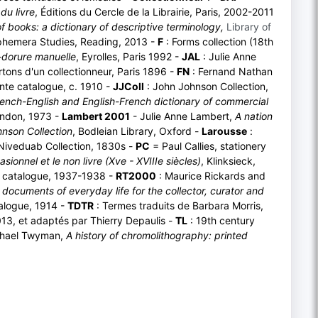
du livre
, Éditions du Cercle de la Librairie, Paris, 2002-2011
 books: a dictionary of descriptive terminology,
Library of
Ephemera Studies, Reading, 2013 -
F
: Forms collection (18th
e-dorure manuelle
, Eyrolles, Paris 1992 -
JAL
: Julie Anne
rtons d'un collectionneur, Paris 1896 -
FN
: Fernand Nathan
nte catalogue, c. 1910 -
JJColl
: John Johnson Collection,
ench-English and English-French dictionary of commercial
ondon, 1973 -
Lambert 2001
- Julie Anne Lambert,
A nation
nson Collection
, Bodleian Library, Oxford -
Larousse
:
Niveduab Collection, 1830s -
PC
= Paul Callies, stationery
sionnel et le non livre (Xve - XVIIIe siècles)
, Klinksieck,
, catalogue, 1937-1938 -
RT2000
: Maurice Rickards and
documents of everyday life for the collector, curator and
talogue, 1914 -
TDTR
: Termes traduits de Barbara Morris,
13, et adaptés par Thierry Depaulis -
TL
: 19th century
chael Twyman,
A history of chromolithography: printed