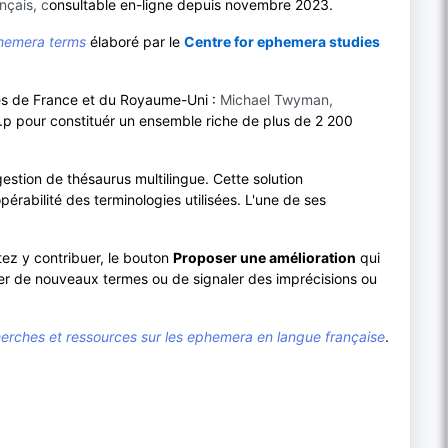
nçais, c
onsultable en-ligne depuis novembre 2023.
hemera terms
élaboré par le
Centre for ephemera studies
istes de France et du Royaume-Uni :
Michael Twyman,
.p pour constituér un ensemble riche de plus de 2 200
e gestion de thésaurus multilingue. Cette solution
pérabilité des terminologies utilisées. L'une de ses
tez y contribuer, le bouton
Proposer une amélioration
qui
er de nouveaux termes ou de signaler des imprécisions ou
rches et ressources sur les ephemera en langue française
.