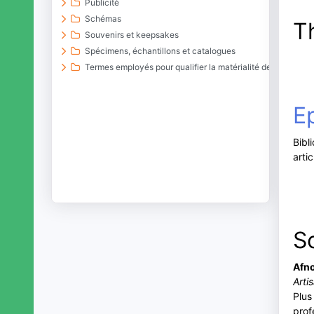
Publicité
Schémas
T
Souvenirs et keepsakes
Spécimens, échantillons et catalogues
Termes employés pour qualifier la matérialité de document
E
Bibl
arti
S
Afn
Arti
Plus
prof