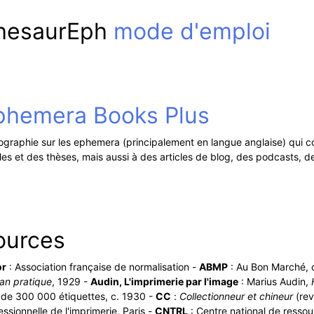
hesaurEph
mode d'emploi
s
phemera Books Plus
iographie sur les ephemera (principalement en langue anglaise) qui 
cles et des thèses, mais aussi à des articles de blog, des podcasts, 
ources
or
: Association française de normalisation -
ABMP
: Au Bon Marché, c
san pratique
, 1929 -
Audin, L'imprimerie par l'image
: Marius Audin,
 de 300 000 étiquettes, c. 1930 -
CC
:
Collectionneur et chineur
(rev
essionnelle de l'imprimerie, Paris -
CNTRL
: Centre national de ressour