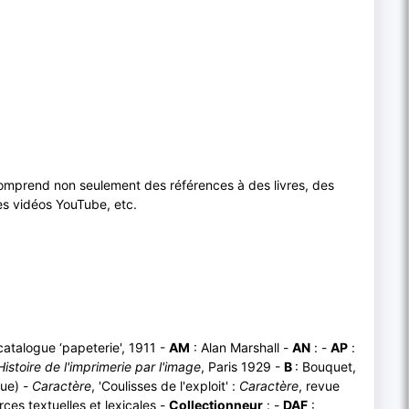
comprend non seulement des références à des livres, des
des vidéos YouTube, etc.
atalogue ‘papeterie', 1911 -
AM
: Alan Marshall -
AN
: -
AP
:
Histoire de l'imprimerie par l'image
, Paris 1929 -
B
: Bouquet,
ue) -
Caractère
, 'Coulisses de l'exploit' :
Caractère
, revue
ces textuelles et lexicales -
Collectionneur
: -
DAF
: