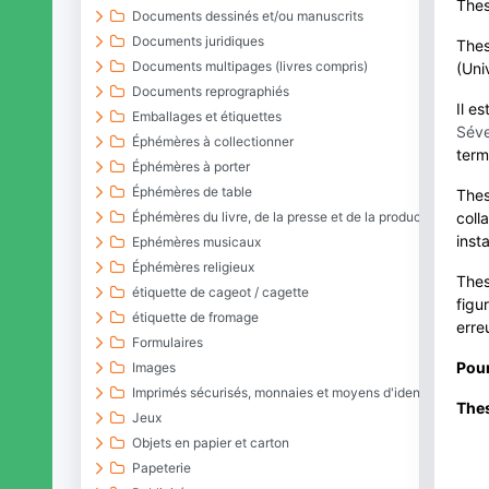
The
Documents dessinés et/ou manuscrits
Documents juridiques
The
Documents multipages (livres compris)
(Uni
Documents reprographiés
Il e
Emballages et étiquettes
Séve
Éphémères à collectionner
term
Éphémères à porter
Éphémères de table
Thes
coll
Éphémères du livre, de la presse et de la production graph
inst
Ephémères musicaux
Éphémères religieux
Thes
étiquette de cageot / cagette
figu
étiquette de fromage
erre
Formulaires
Pour
Images
Imprimés sécurisés, monnaies et moyens d'identification
The
Jeux
Objets en papier et carton
Papeterie