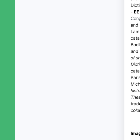
Dict
-
EE
Con
and 
Lam
cata
Bodl
and 
of s
Dict
cata
Pari
Mic
hist
Thes
trad
colou
Imag