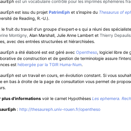
saurEph
est un vocabulaire contrôlé pour les imprimés éphémères fra
saurEph
est issu du projet
PatrimEph
et s'inspire du
Thesaurus of ep
versité de Reading, R.-U.).
st le fruit du travail d'un groupe d'expert·e·s qui a réuni des spécial
rine Montigny,
Alan Marshall, Julie Anne Lambert et
Thierry Depaulis
es, avec des entrées structurées et hiérarchisées.
aurEph a été élaboré est est géré avec
Opentheso
, logiciel libre d
aborative de construction et de gestion de terminologie assure l'intero
ique
ances est
hébergée par la TGIR Huma-Num
.
aurEph est un travail en cours, en évolution constant. Si vous souhai
re en bas à droite de la page de consultation vous permet de propos
urs.
 plus d'informations
voir le carnet Hypothèses
Les ephemera. Reche
saurEph
:
http://thesaureph.univ-rouen.fr/opentheso